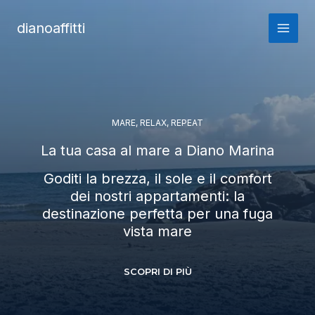
Vai
al
dianoaffitti
contenuto
MARE, RELAX, REPEAT
La tua casa al mare a Diano Marina
Goditi la brezza, il sole e il comfort
dei nostri appartamenti: la
destinazione perfetta per una fuga
vista mare
SCOPRI DI PIÙ