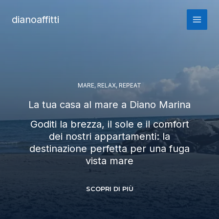
Vai
al
dianoaffitti
contenuto
MARE, RELAX, REPEAT
La tua casa al mare a Diano Marina
Goditi la brezza, il sole e il comfort
dei nostri appartamenti: la
destinazione perfetta per una fuga
vista mare
SCOPRI DI PIÙ