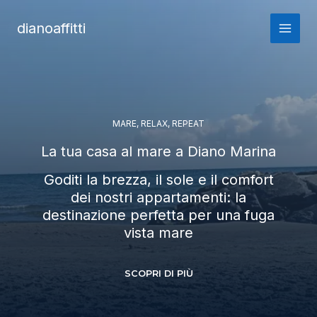
Vai
al
dianoaffitti
contenuto
MARE, RELAX, REPEAT
La tua casa al mare a Diano Marina
Goditi la brezza, il sole e il comfort
dei nostri appartamenti: la
destinazione perfetta per una fuga
vista mare
SCOPRI DI PIÙ