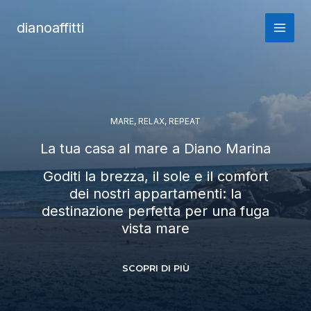
Vai
al
dianoaffitti
contenuto
MARE, RELAX, REPEAT
La tua casa al mare a Diano Marina
Goditi la brezza, il sole e il comfort
dei nostri appartamenti: la
destinazione perfetta per una fuga
vista mare
SCOPRI DI PIÙ