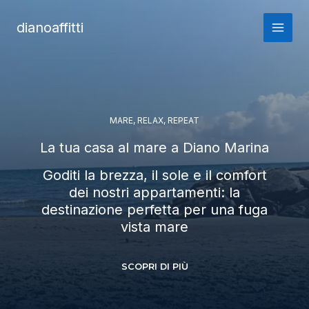
Vai
al
dianoaffitti
contenuto
MARE, RELAX, REPEAT
La tua casa al mare a Diano Marina
Goditi la brezza, il sole e il comfort
dei nostri appartamenti: la
destinazione perfetta per una fuga
vista mare
SCOPRI DI PIÙ