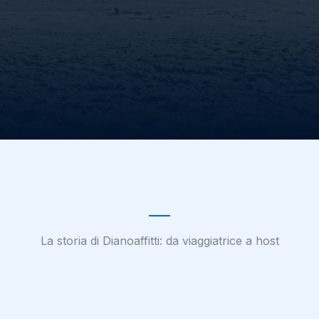
La storia di Dianoaffitti: da viaggiatrice a host