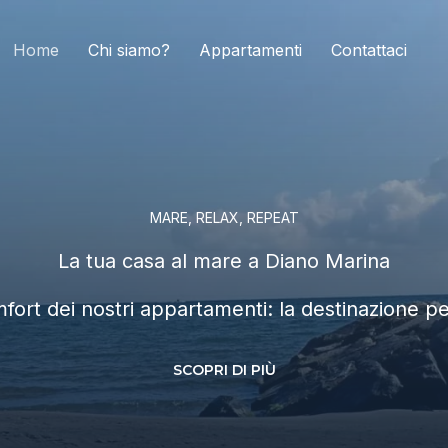
Home
Chi siamo?
Appartamenti
Contattaci
MARE, RELAX, REPEAT
La tua casa al mare a Diano Marina
comfort dei nostri appartamenti: la destinazione 
SCOPRI DI PIÙ