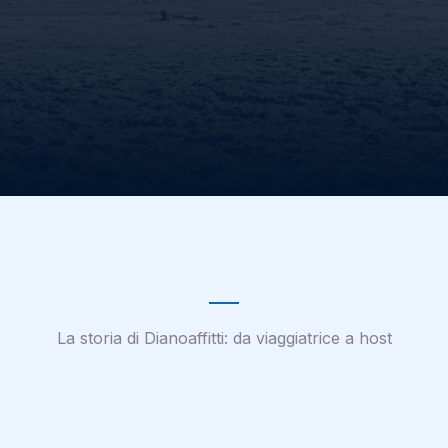
La storia di Dianoaffitti: da viaggiatrice a host