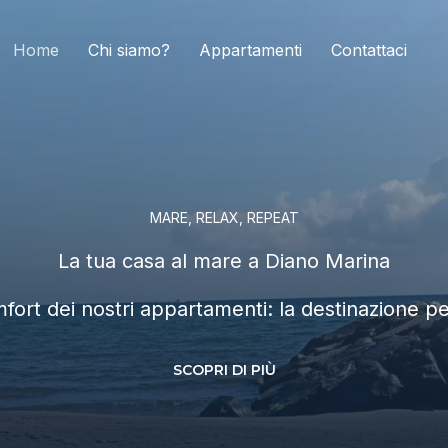
Home
Chi siamo?
Appartamenti
Contattaci
MARE, RELAX, REPEAT
La tua casa al mare a Diano Marina
comfort dei nostri appartamenti: la destinazione 
SCOPRI DI PIÙ